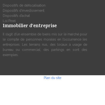
Dispositifs de défiscalisation
Dispositifs d’investissement
Dispositifs d’achat
Loi Pinel
Immobilier d’entreprise
Il s’agit d’un ensemble de biens mis sur le marché pour
le compte de personnes morales en l’occurrence les
entreprises. Les terrains nus, des locaux à usage de
bureau ou commercial, des parkings en sont des
exemples.
Plan du site